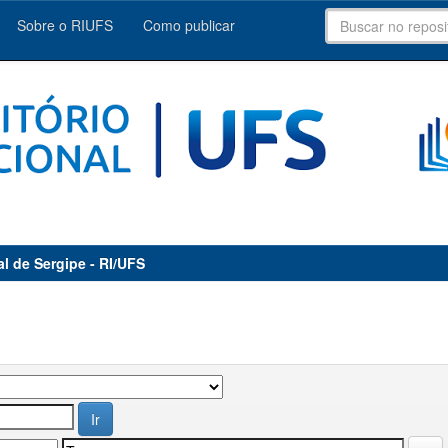
Sobre o RIUFS
Como publicar
al de Sergipe - RI/UFS