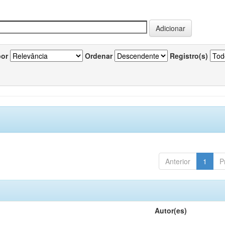
por
Ordenar
Registro(s)
Anterior
1
P
Autor(es)