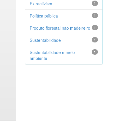
Extractivism
1
Política pública
1
Produto florestal não madeireiro
1
Sustentabilidade
1
Sustentabilidade e meio
1
ambiente