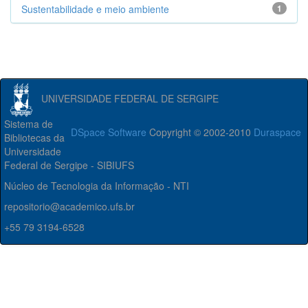
Sustentabilidade e meio ambiente
1
UNIVERSIDADE FEDERAL DE SERGIPE
Sistema de
DSpace Software
Copyright © 2002-2010
Duraspace
Bibliotecas da
Universidade
Federal de Sergipe - SIBIUFS
Núcleo de Tecnologia da Informação - NTI
repositorio@academico.ufs.br
+55 79 3194-6528