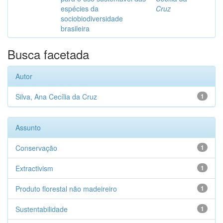
espécies da
Cruz
sociobiodiversidade
brasileira
Busca facetada
Autor
Silva, Ana Cecília da Cruz
1
Assunto
Conservação
1
Extractivism
1
Produto florestal não madeireiro
1
Sustentabilidade
1