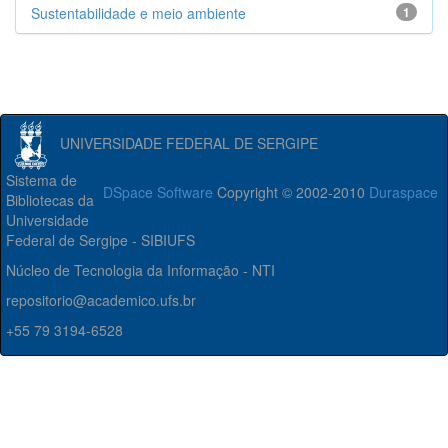
Sustentabilidade e meio ambiente
1
UNIVERSIDADE FEDERAL DE SERGIPE
Sistema de
DSpace Software
Copyright © 2002-2010
Duraspace
Bibliotecas da
Universidade
Federal de Sergipe - SIBIUFS
Núcleo de Tecnologia da Informação - NTI
repositorio@academico.ufs.br
+55 79 3194-6528