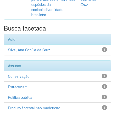
espécies da
Cruz
sociobiodiversidade
brasileira
Busca facetada
Autor
Silva, Ana Cecília da Cruz
1
Assunto
Conservação
1
Extractivism
1
Política pública
1
Produto florestal não madeireiro
1