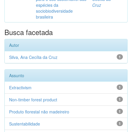
espécies da
Cruz
sociobiodiversidade
brasileira
Busca facetada
Autor
Silva, Ana Cecília da Cruz
1
Assunto
Extractivism
1
Non-timber forest product
1
Produto florestal não madeireiro
1
Sustentabilidade
1