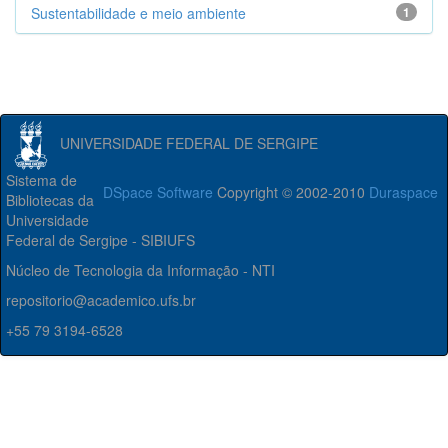
Sustentabilidade e meio ambiente
1
UNIVERSIDADE FEDERAL DE SERGIPE
Sistema de
DSpace Software
Copyright © 2002-2010
Duraspace
Bibliotecas da
Universidade
Federal de Sergipe - SIBIUFS
Núcleo de Tecnologia da Informação - NTI
repositorio@academico.ufs.br
+55 79 3194-6528