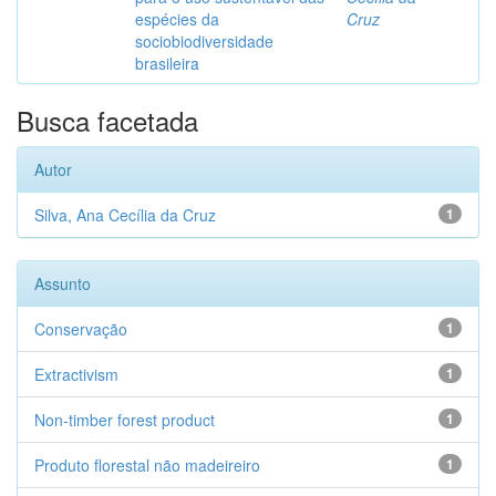
espécies da
Cruz
sociobiodiversidade
brasileira
Busca facetada
Autor
Silva, Ana Cecília da Cruz
1
Assunto
Conservação
1
Extractivism
1
Non-timber forest product
1
Produto florestal não madeireiro
1