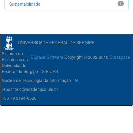
Sustentabilidade
1
UNIVERSIDADE FEDERAL DE SERGIPE
Sistema de
DSpace Software
Copyright © 2002-2010
Duraspace
Bibliotecas da
Universidade
Federal de Sergipe - SIBIUFS
Núcleo de Tecnologia da Informação - NTI
repositorio@academico.ufs.br
+55 79 3194-6528