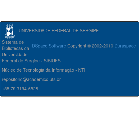
UNIVERSIDADE FEDERAL DE SERGIPE
Sistema de
DSpace Software
Copyright © 2002-2010
Duraspace
Bibliotecas da
Universidade
Federal de Sergipe - SIBIUFS
Núcleo de Tecnologia da Informação - NTI
repositorio@academico.ufs.br
+55 79 3194-6528