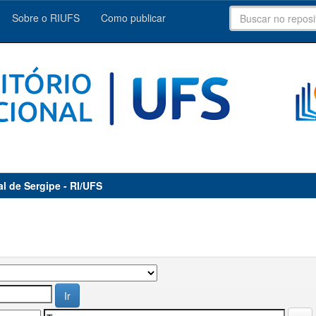
Sobre o RIUFS
Como publicar
al de Sergipe - RI/UFS