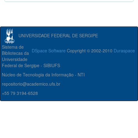
UNIVERSIDADE FEDERAL DE SERGIPE
Sistema de
DSpace Software
Copyright © 2002-2010
Duraspace
Bibliotecas da
Universidade
Federal de Sergipe - SIBIUFS
Núcleo de Tecnologia da Informação - NTI
repositorio@academico.ufs.br
+55 79 3194-6528