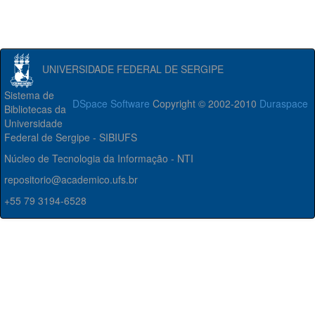
UNIVERSIDADE FEDERAL DE SERGIPE
Sistema de
DSpace Software
Copyright © 2002-2010
Duraspace
Bibliotecas da
Universidade
Federal de Sergipe - SIBIUFS
Núcleo de Tecnologia da Informação - NTI
repositorio@academico.ufs.br
+55 79 3194-6528