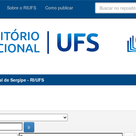
Sobre o RIUFS
Como publicar
al de Sergipe - RI/UFS