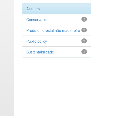
Assunto
Conservation
1
Produto florestal não madeireiro
1
Public policy
1
Sustentabilidade
1