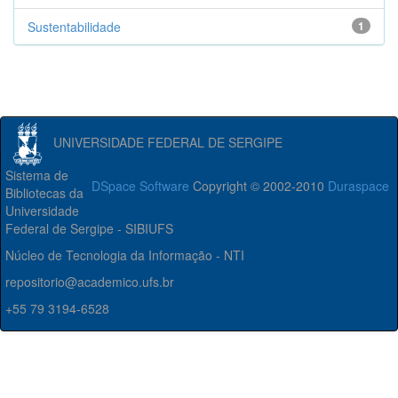
Sustentabilidade
1
UNIVERSIDADE FEDERAL DE SERGIPE
Sistema de
DSpace Software
Copyright © 2002-2010
Duraspace
Bibliotecas da
Universidade
Federal de Sergipe - SIBIUFS
Núcleo de Tecnologia da Informação - NTI
repositorio@academico.ufs.br
+55 79 3194-6528