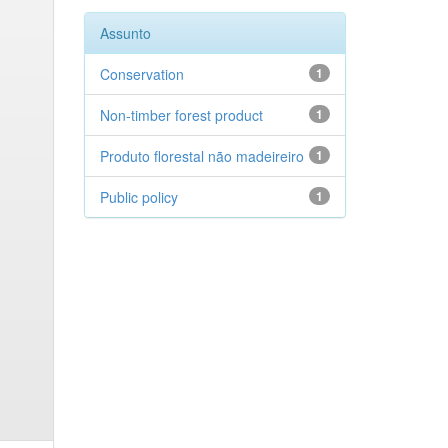
Assunto
Conservation
1
Non-timber forest product
1
Produto florestal não madeireiro
1
Public policy
1