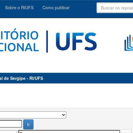
Sobre o RIUFS
Como publicar
al de Sergipe - RI/UFS