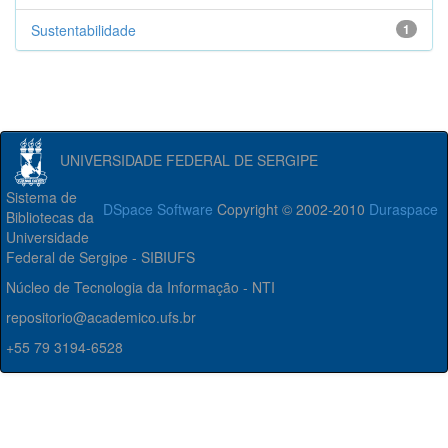
Sustentabilidade
1
UNIVERSIDADE FEDERAL DE SERGIPE
Sistema de
DSpace Software
Copyright © 2002-2010
Duraspace
Bibliotecas da
Universidade
Federal de Sergipe - SIBIUFS
Núcleo de Tecnologia da Informação - NTI
repositorio@academico.ufs.br
+55 79 3194-6528