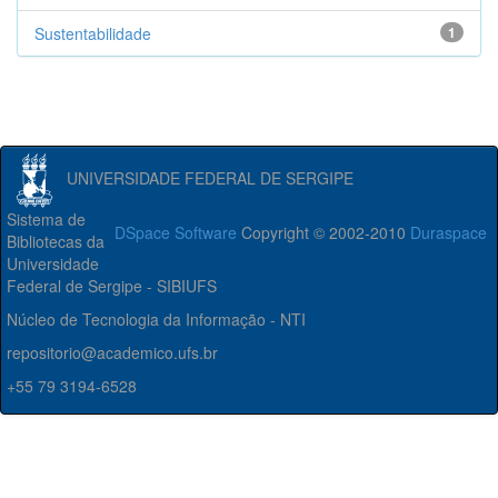
Sustentabilidade
1
UNIVERSIDADE FEDERAL DE SERGIPE
Sistema de
DSpace Software
Copyright © 2002-2010
Duraspace
Bibliotecas da
Universidade
Federal de Sergipe - SIBIUFS
Núcleo de Tecnologia da Informação - NTI
repositorio@academico.ufs.br
+55 79 3194-6528