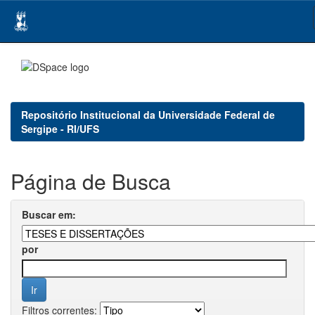
Skip
navigation
Repositório Institucional da Universidade Federal de
Sergipe - RI/UFS
Página de Busca
Buscar em:
por
Filtros correntes: