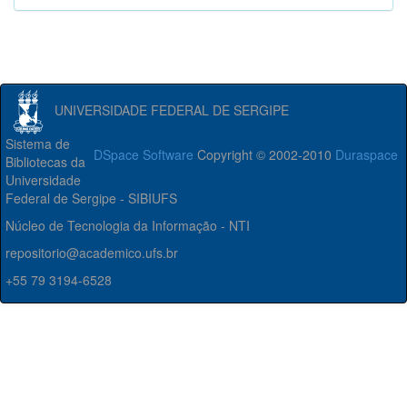
UNIVERSIDADE FEDERAL DE SERGIPE
Sistema de
DSpace Software
Copyright © 2002-2010
Duraspace
Bibliotecas da
Universidade
Federal de Sergipe - SIBIUFS
Núcleo de Tecnologia da Informação - NTI
repositorio@academico.ufs.br
+55 79 3194-6528