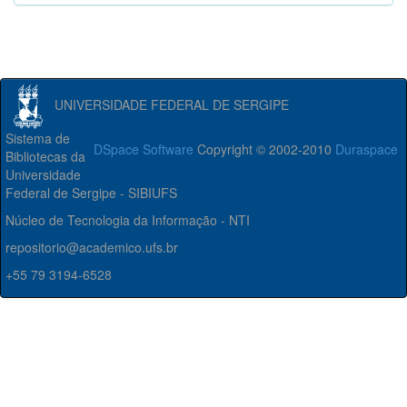
UNIVERSIDADE FEDERAL DE SERGIPE
Sistema de
DSpace Software
Copyright © 2002-2010
Duraspace
Bibliotecas da
Universidade
Federal de Sergipe - SIBIUFS
Núcleo de Tecnologia da Informação - NTI
repositorio@academico.ufs.br
+55 79 3194-6528