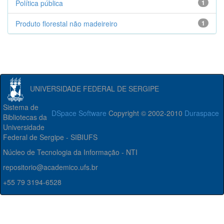
Política pública
1
Produto florestal não madeireiro
1
UNIVERSIDADE FEDERAL DE SERGIPE
Sistema de
DSpace Software
Copyright © 2002-2010
Duraspace
Bibliotecas da
Universidade
Federal de Sergipe - SIBIUFS
Núcleo de Tecnologia da Informação - NTI
repositorio@academico.ufs.br
+55 79 3194-6528