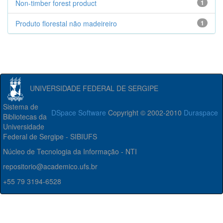
Non-timber forest product
1
Produto florestal não madeireiro
1
UNIVERSIDADE FEDERAL DE SERGIPE
Sistema de
DSpace Software
Copyright © 2002-2010
Duraspace
Bibliotecas da
Universidade
Federal de Sergipe - SIBIUFS
Núcleo de Tecnologia da Informação - NTI
repositorio@academico.ufs.br
+55 79 3194-6528