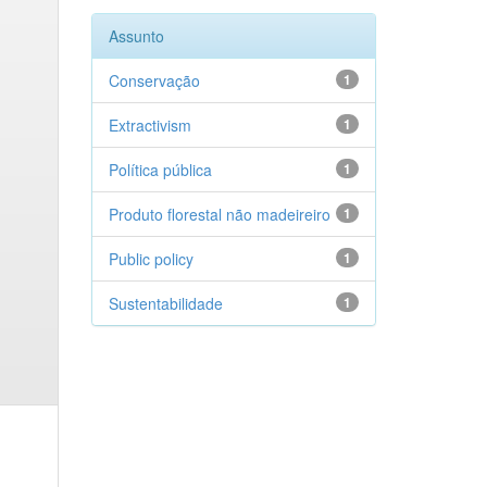
Assunto
Conservação
1
Extractivism
1
Política pública
1
Produto florestal não madeireiro
1
Public policy
1
Sustentabilidade
1