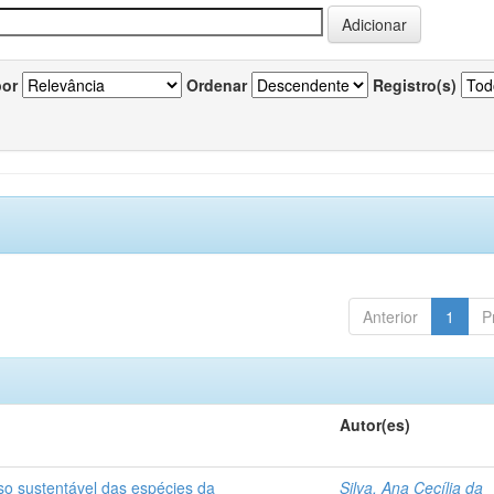
por
Ordenar
Registro(s)
Anterior
1
P
Autor(es)
so sustentável das espécies da
Silva, Ana Cecília da