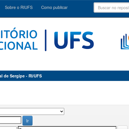
Sobre o RIUFS
Como publicar
al de Sergipe - RI/UFS