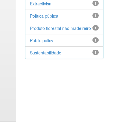
Extractivism
1
Política pública
1
Produto florestal não madeireiro
1
Public policy
1
Sustentabilidade
1