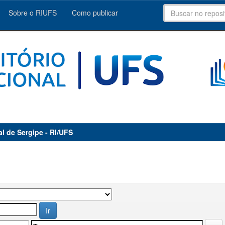
Sobre o RIUFS
Como publicar
al de Sergipe - RI/UFS