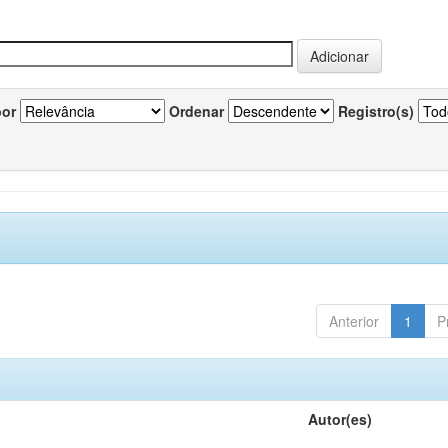
por
Ordenar
Registro(s)
Anterior
1
P
Autor(es)