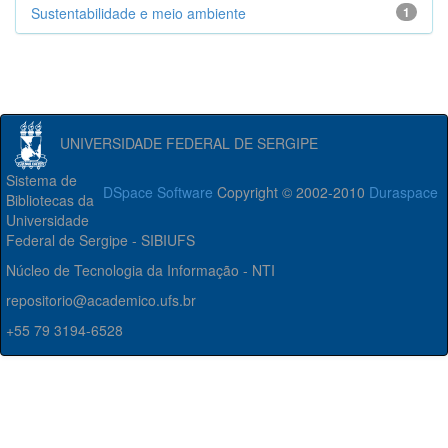
Sustentabilidade e meio ambiente
1
UNIVERSIDADE FEDERAL DE SERGIPE
Sistema de
DSpace Software
Copyright © 2002-2010
Duraspace
Bibliotecas da
Universidade
Federal de Sergipe - SIBIUFS
Núcleo de Tecnologia da Informação - NTI
repositorio@academico.ufs.br
+55 79 3194-6528