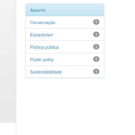
Assunto
Conservação
1
Extractivism
1
Política pública
1
Public policy
1
Sustentabilidade
1