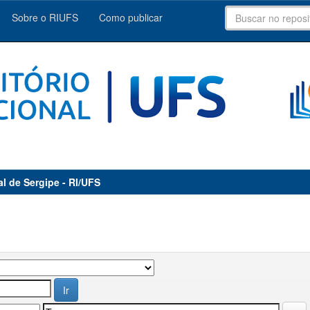
Sobre o RIUFS
Como publicar
al de Sergipe - RI/UFS