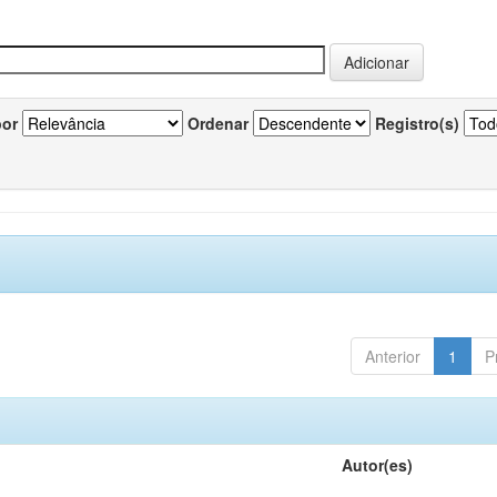
por
Ordenar
Registro(s)
Anterior
1
P
Autor(es)