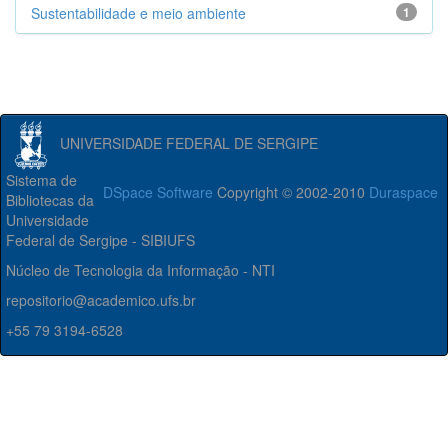
Sustentabilidade e meio ambiente
1
UNIVERSIDADE FEDERAL DE SERGIPE
Sistema de
DSpace Software
Copyright © 2002-2010
Duraspace
Bibliotecas da
Universidade
Federal de Sergipe - SIBIUFS
Núcleo de Tecnologia da Informação - NTI
repositorio@academico.ufs.br
+55 79 3194-6528