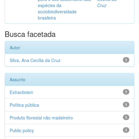
espécies da
Cruz
sociobiodiversidade
brasileira
Busca facetada
Autor
Silva, Ana Cecília da Cruz
1
Assunto
Extractivism
1
Política pública
1
Produto florestal não madeireiro
1
Public policy
1