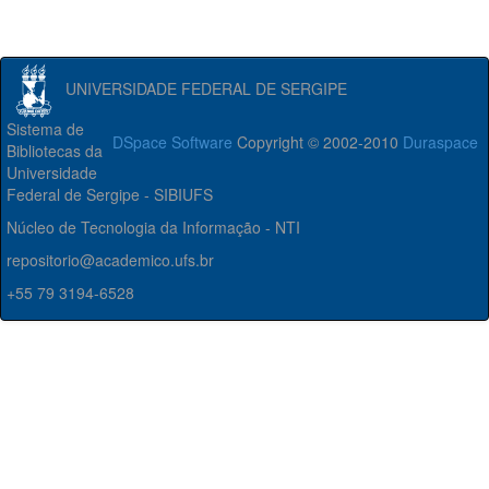
UNIVERSIDADE FEDERAL DE SERGIPE
Sistema de
DSpace Software
Copyright © 2002-2010
Duraspace
Bibliotecas da
Universidade
Federal de Sergipe - SIBIUFS
Núcleo de Tecnologia da Informação - NTI
repositorio@academico.ufs.br
+55 79 3194-6528