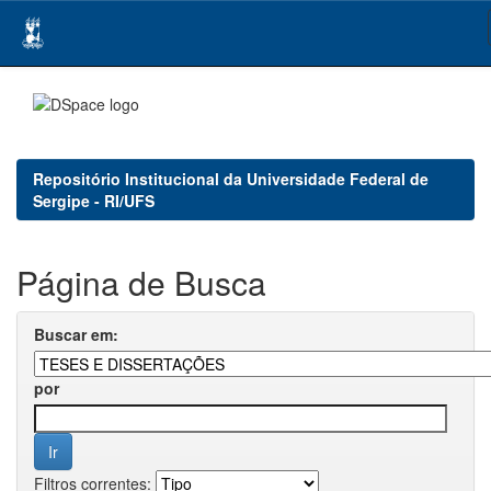
Skip
navigation
Repositório Institucional da Universidade Federal de
Sergipe - RI/UFS
Página de Busca
Buscar em:
por
Filtros correntes: