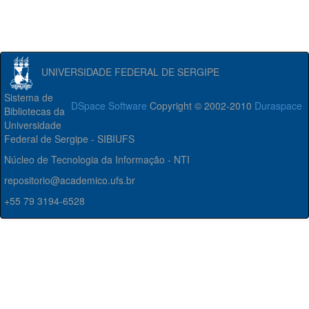
UNIVERSIDADE FEDERAL DE SERGIPE
Sistema de
DSpace Software
Copyright © 2002-2010
Duraspace
Bibliotecas da
Universidade
Federal de Sergipe - SIBIUFS
Núcleo de Tecnologia da Informação - NTI
repositorio@academico.ufs.br
+55 79 3194-6528