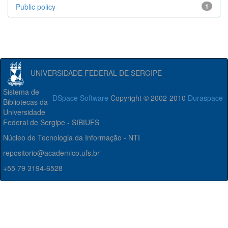
Public policy
1
UNIVERSIDADE FEDERAL DE SERGIPE
Sistema de
DSpace Software
Copyright © 2002-2010
Duraspace
Bibliotecas da
Universidade
Federal de Sergipe - SIBIUFS
Núcleo de Tecnologia da Informação - NTI
repositorio@academico.ufs.br
+55 79 3194-6528