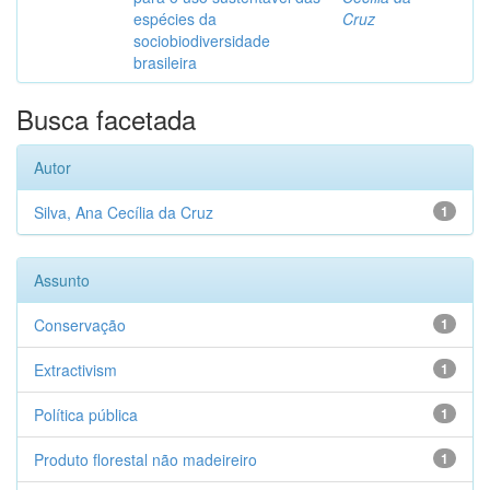
espécies da
Cruz
sociobiodiversidade
brasileira
Busca facetada
Autor
Silva, Ana Cecília da Cruz
1
Assunto
Conservação
1
Extractivism
1
Política pública
1
Produto florestal não madeireiro
1