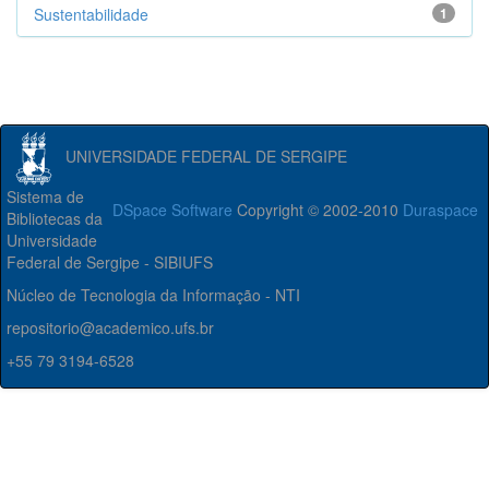
Sustentabilidade
1
UNIVERSIDADE FEDERAL DE SERGIPE
Sistema de
DSpace Software
Copyright © 2002-2010
Duraspace
Bibliotecas da
Universidade
Federal de Sergipe - SIBIUFS
Núcleo de Tecnologia da Informação - NTI
repositorio@academico.ufs.br
+55 79 3194-6528