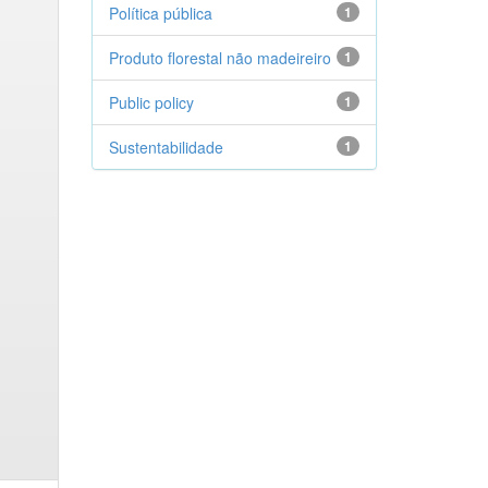
Política pública
1
Produto florestal não madeireiro
1
Public policy
1
Sustentabilidade
1