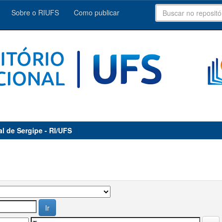
Sobre o RIUFS
Como publicar
al de Sergipe - RI/UFS