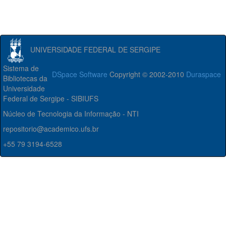
UNIVERSIDADE FEDERAL DE SERGIPE
Sistema de
DSpace Software
Copyright © 2002-2010
Duraspace
Bibliotecas da
Universidade
Federal de Sergipe - SIBIUFS
Núcleo de Tecnologia da Informação - NTI
repositorio@academico.ufs.br
+55 79 3194-6528