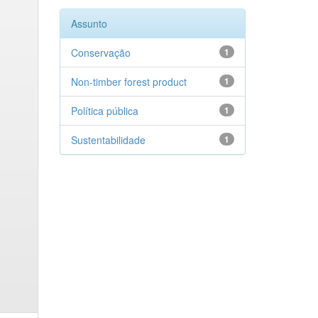
Assunto
Conservação
1
Non-timber forest product
1
Política pública
1
Sustentabilidade
1