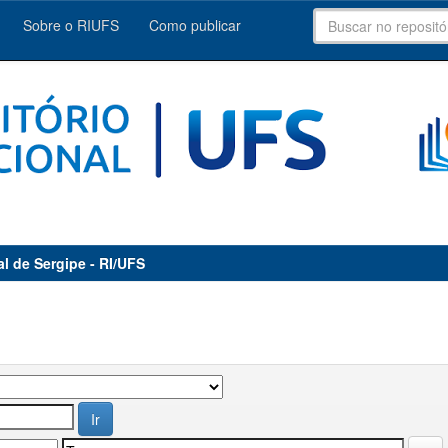
Sobre o RIUFS
Como publicar
al de Sergipe - RI/UFS