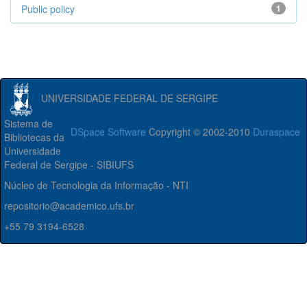
Public policy
1
UNIVERSIDADE FEDERAL DE SERGIPE
Sistema de
DSpace Software
Copyright © 2002-2010
Duraspace
Bibliotecas da
Universidade
Federal de Sergipe - SIBIUFS
Núcleo de Tecnologia da Informação - NTI
repositorio@academico.ufs.br
+55 79 3194-6528