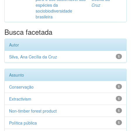
espécies da
Cruz
sociobiodiversidade
brasileira
Busca facetada
Autor
Silva, Ana Cecília da Cruz
1
Assunto
Conservação
1
Extractivism
1
Non-timber forest product
1
Política pública
1