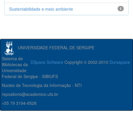
Sustentabilidade e meio ambiente
1
UNIVERSIDADE FEDERAL DE SERGIPE
Sistema de
DSpace Software
Copyright © 2002-2010
Duraspace
Bibliotecas da
Universidade
Federal de Sergipe - SIBIUFS
Núcleo de Tecnologia da Informação - NTI
repositorio@academico.ufs.br
+55 79 3194-6528