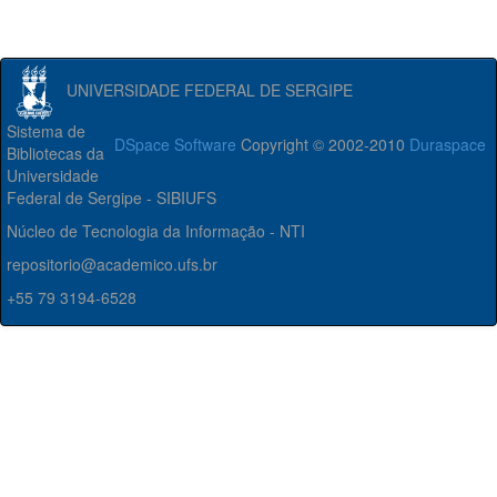
UNIVERSIDADE FEDERAL DE SERGIPE
Sistema de
DSpace Software
Copyright © 2002-2010
Duraspace
Bibliotecas da
Universidade
Federal de Sergipe - SIBIUFS
Núcleo de Tecnologia da Informação - NTI
repositorio@academico.ufs.br
+55 79 3194-6528