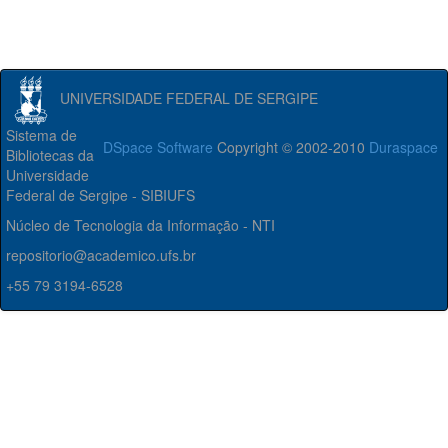
UNIVERSIDADE FEDERAL DE SERGIPE
Sistema de
DSpace Software
Copyright © 2002-2010
Duraspace
Bibliotecas da
Universidade
Federal de Sergipe - SIBIUFS
Núcleo de Tecnologia da Informação - NTI
repositorio@academico.ufs.br
+55 79 3194-6528