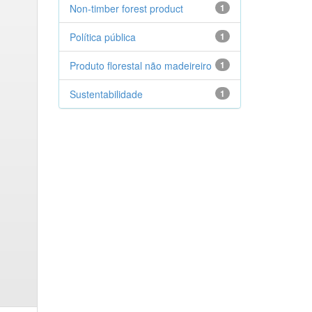
Non-timber forest product
1
Política pública
1
Produto florestal não madeireiro
1
Sustentabilidade
1