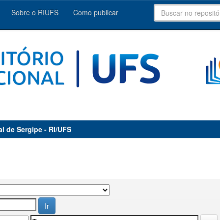
Sobre o RIUFS
Como publicar
al de Sergipe - RI/UFS