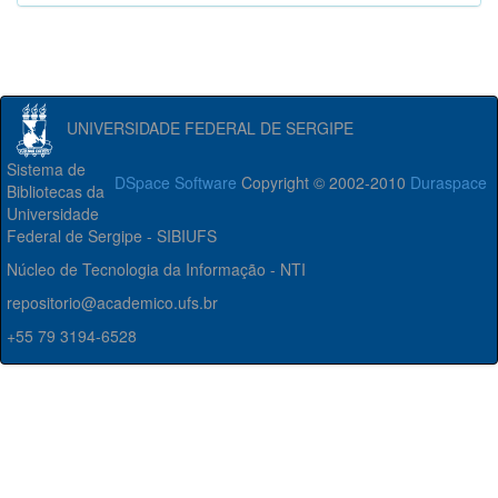
UNIVERSIDADE FEDERAL DE SERGIPE
Sistema de
DSpace Software
Copyright © 2002-2010
Duraspace
Bibliotecas da
Universidade
Federal de Sergipe - SIBIUFS
Núcleo de Tecnologia da Informação - NTI
repositorio@academico.ufs.br
+55 79 3194-6528