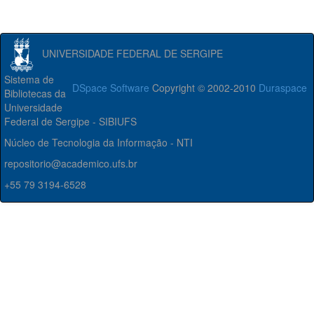
UNIVERSIDADE FEDERAL DE SERGIPE
Sistema de
DSpace Software
Copyright © 2002-2010
Duraspace
Bibliotecas da
Universidade
Federal de Sergipe - SIBIUFS
Núcleo de Tecnologia da Informação - NTI
repositorio@academico.ufs.br
+55 79 3194-6528