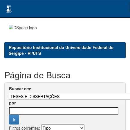
Skip
navigation
Repositório Institucional da Universidade Federal de
Sergipe - RI/UFS
Página de Busca
Buscar em:
por
Filtros correntes: