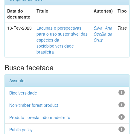
Data do
Título
Autor(es)
Tipo
documento
13-Fev-2023
Lacunas e perspectivas
Silva, Ana
Tese
para o uso sustentável das
Cecília da
espécies da
Cruz
sociobiodiversidade
brasileira
Busca facetada
Assunto
Biodiversidade
1
Non-timber forest product
1
Produto florestal não madeireiro
1
Public policy
1