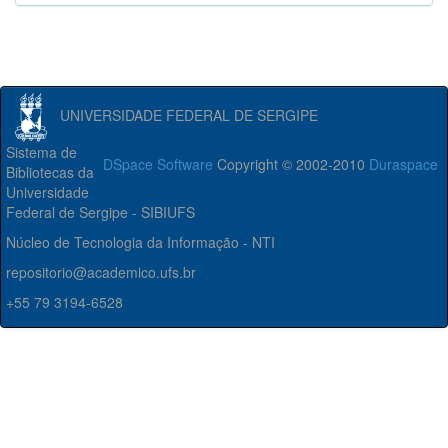
UNIVERSIDADE FEDERAL DE SERGIPE
Sistema de
DSpace Software
Copyright © 2002-2010
Duraspace
Bibliotecas da
Universidade
Federal de Sergipe - SIBIUFS
Núcleo de Tecnologia da Informação - NTI
repositorio@academico.ufs.br
+55 79 3194-6528