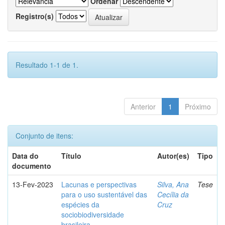
Ordenar
Registro(s)
Resultado 1-1 de 1.
Anterior
1
Próximo
Conjunto de itens:
Data do
Título
Autor(es)
Tipo
documento
13-Fev-2023
Lacunas e perspectivas
Silva, Ana
Tese
para o uso sustentável das
Cecília da
espécies da
Cruz
sociobiodiversidade
brasileira