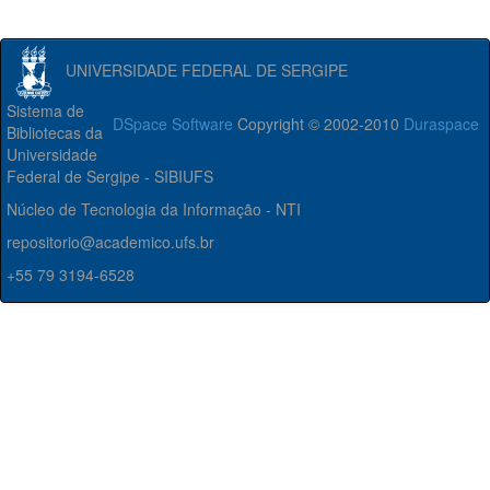
UNIVERSIDADE FEDERAL DE SERGIPE
Sistema de
DSpace Software
Copyright © 2002-2010
Duraspace
Bibliotecas da
Universidade
Federal de Sergipe - SIBIUFS
Núcleo de Tecnologia da Informação - NTI
repositorio@academico.ufs.br
+55 79 3194-6528