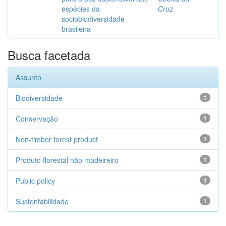
espécies da
Cruz
sociobiodiversidade
brasileira
Busca facetada
Assunto
Biodiversidade
1
Conservação
1
Non-timber forest product
1
Produto florestal não madeireiro
1
Public policy
1
Sustentabilidade
1