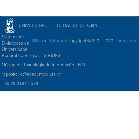
UNIVERSIDADE FEDERAL DE SERGIPE
Sistema de
DSpace Software
Copyright © 2002-2010
Duraspace
Bibliotecas da
Universidade
Federal de Sergipe - SIBIUFS
Núcleo de Tecnologia da Informação - NTI
repositorio@academico.ufs.br
+55 79 3194-6528