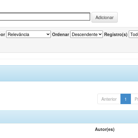
por
Ordenar
Registro(s)
Anterior
1
P
Autor(es)