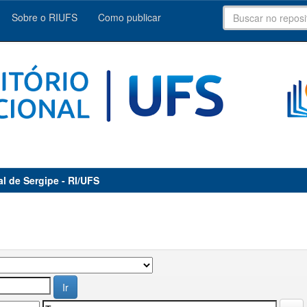
Sobre o RIUFS
Como publicar
al de Sergipe - RI/UFS