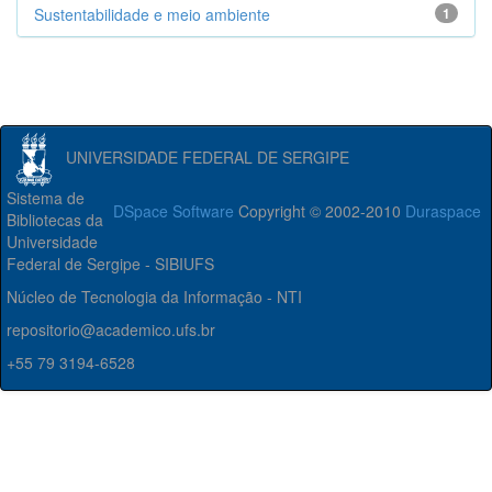
Sustentabilidade e meio ambiente
1
UNIVERSIDADE FEDERAL DE SERGIPE
Sistema de
DSpace Software
Copyright © 2002-2010
Duraspace
Bibliotecas da
Universidade
Federal de Sergipe - SIBIUFS
Núcleo de Tecnologia da Informação - NTI
repositorio@academico.ufs.br
+55 79 3194-6528