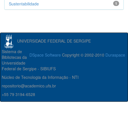
Sustentabilidade
1
UNIVERSIDADE FEDERAL DE SERGIPE
Sistema de
DSpace Software
Copyright © 2002-2010
Duraspace
Bibliotecas da
Universidade
Federal de Sergipe - SIBIUFS
Núcleo de Tecnologia da Informação - NTI
repositorio@academico.ufs.br
+55 79 3194-6528