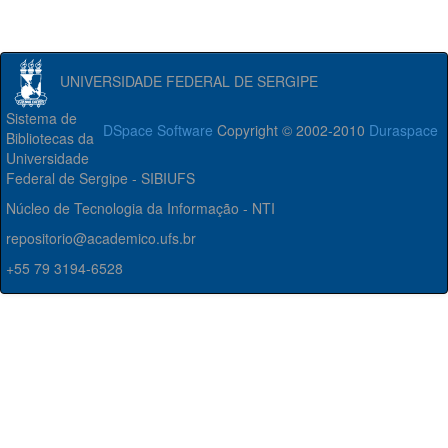
UNIVERSIDADE FEDERAL DE SERGIPE
Sistema de
DSpace Software
Copyright © 2002-2010
Duraspace
Bibliotecas da
Universidade
Federal de Sergipe - SIBIUFS
Núcleo de Tecnologia da Informação - NTI
repositorio@academico.ufs.br
+55 79 3194-6528