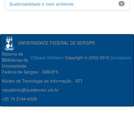
Sustentabilidade e meio ambiente
1
UNIVERSIDADE FEDERAL DE SERGIPE
Sistema de
DSpace Software
Copyright © 2002-2010
Duraspace
Bibliotecas da
Universidade
Federal de Sergipe - SIBIUFS
Núcleo de Tecnologia da Informação - NTI
repositorio@academico.ufs.br
+55 79 3194-6528