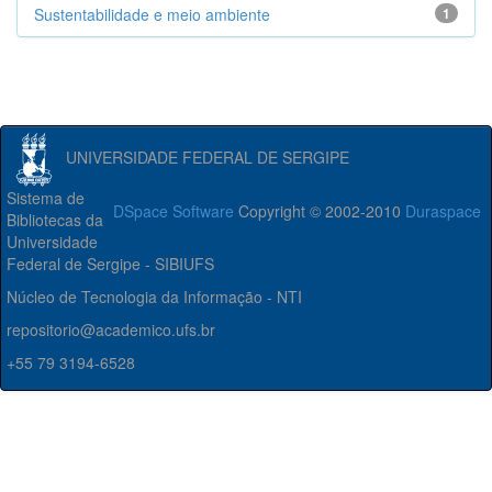
Sustentabilidade e meio ambiente
1
UNIVERSIDADE FEDERAL DE SERGIPE
Sistema de
DSpace Software
Copyright © 2002-2010
Duraspace
Bibliotecas da
Universidade
Federal de Sergipe - SIBIUFS
Núcleo de Tecnologia da Informação - NTI
repositorio@academico.ufs.br
+55 79 3194-6528