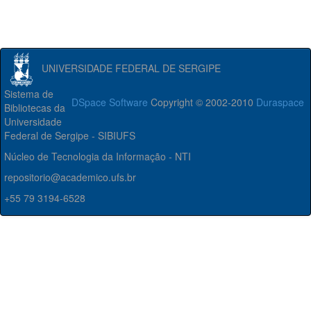
UNIVERSIDADE FEDERAL DE SERGIPE
Sistema de
DSpace Software
Copyright © 2002-2010
Duraspace
Bibliotecas da
Universidade
Federal de Sergipe - SIBIUFS
Núcleo de Tecnologia da Informação - NTI
repositorio@academico.ufs.br
+55 79 3194-6528