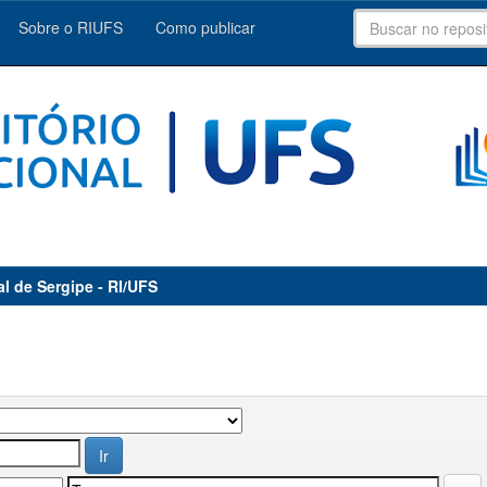
Sobre o RIUFS
Como publicar
al de Sergipe - RI/UFS