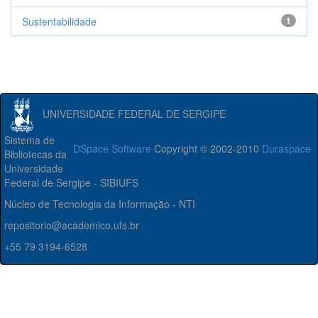
Sustentabilidade
1
UNIVERSIDADE FEDERAL DE SERGIPE
Sistema de
DSpace Software
Copyright © 2002-2010
Duraspace
Bibliotecas da
Universidade
Federal de Sergipe - SIBIUFS
Núcleo de Tecnologia da Informação - NTI
repositorio@academico.ufs.br
+55 79 3194-6528