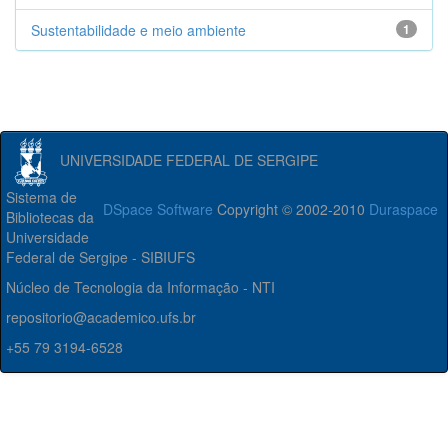
Sustentabilidade e meio ambiente
1
UNIVERSIDADE FEDERAL DE SERGIPE
Sistema de
DSpace Software
Copyright © 2002-2010
Duraspace
Bibliotecas da
Universidade
Federal de Sergipe - SIBIUFS
Núcleo de Tecnologia da Informação - NTI
repositorio@academico.ufs.br
+55 79 3194-6528